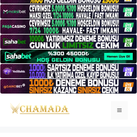
İçeriğe
atla
Menü