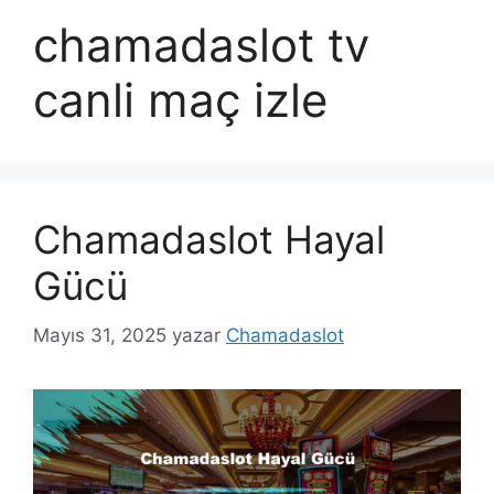
chamadaslot tv
canli maç izle
Chamadaslot Hayal
Gücü
Mayıs 31, 2025
yazar
Chamadaslot