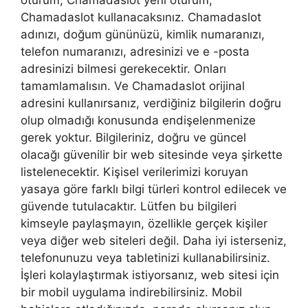
oturum, Chamadaslot yeni oturum,
Chamadaslot kullanacaksınız. Chamadaslot
adınızı, doğum gününüzü, kimlik numaranızı,
telefon numaranızı, adresinizi ve e -posta
adresinizi bilmesi gerekecektir. Onları
tamamlamalısın. Ve Chamadaslot orijinal
adresini kullanırsanız, verdiğiniz bilgilerin doğru
olup olmadığı konusunda endişelenmenize
gerek yoktur. Bilgileriniz, doğru ve güncel
olacağı güvenilir bir web sitesinde veya şirkette
listelenecektir. Kişisel verilerimizi koruyan
yasaya göre farklı bilgi türleri kontrol edilecek ve
güvende tutulacaktır. Lütfen bu bilgileri
kimseyle paylaşmayın, özellikle gerçek kişiler
veya diğer web siteleri değil. Daha iyi isterseniz,
telefonunuzu veya tabletinizi kullanabilirsiniz.
İşleri kolaylaştırmak istiyorsanız, web sitesi için
bir mobil uygulama indirebilirsiniz. Mobil