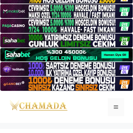
İçeriğe
atla
Menü