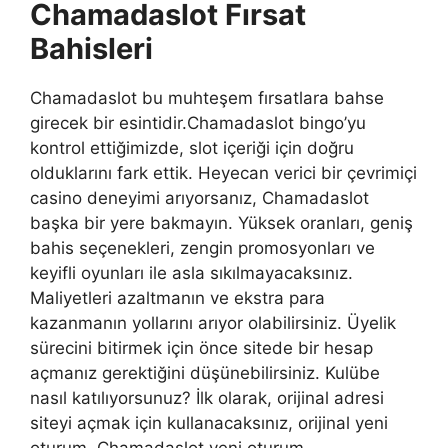
Chamadaslot Fırsat
Bahisleri
Chamadaslot bu muhteşem fırsatlara bahse
girecek bir esintidir.Chamadaslot bingo’yu
kontrol ettiğimizde, slot içeriği için doğru
olduklarını fark ettik. Heyecan verici bir çevrimiçi
casino deneyimi arıyorsanız, Chamadaslot
başka bir yere bakmayın. Yüksek oranları, geniş
bahis seçenekleri, zengin promosyonları ve
keyifli oyunları ile asla sıkılmayacaksınız.
Maliyetleri azaltmanın ve ekstra para
kazanmanın yollarını arıyor olabilirsiniz. Üyelik
sürecini bitirmek için önce sitede bir hesap
açmanız gerektiğini düşünebilirsiniz. Kulübe
nasıl katılıyorsunuz? İlk olarak, orijinal adresi
siteyi açmak için kullanacaksınız, orijinal yeni