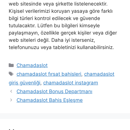
web sitesinde veya şirkette listelenecektir.
Kişisel verilerimizi koruyan yasaya göre farklı
bilgi türleri kontrol edilecek ve güvende
tutulacaktır. Lütfen bu bilgileri kimseyle
paylaşmayın, özellikle gerçek kişiler veya diğer
web siteleri değil. Daha iyi isterseniz,
telefonunuzu veya tabletinizi kullanabilirsiniz.
Kategoriler
Chamadaslot
Etiketler
chamadaslot fırsat bahisleri
,
chamadaslot
giriş güvenliği
,
chamadaslot instagram
Chamadaslot Bonus Departmanı
Chamadaslot Bahis Eşleşme