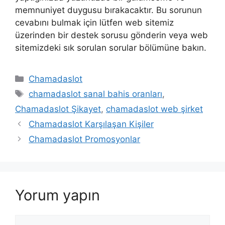
memnuniyet duygusu bırakacaktır. Bu sorunun
cevabını bulmak için lütfen web sitemiz
üzerinden bir destek sorusu gönderin veya web
sitemizdeki sık sorulan sorular bölümüne bakın.
Kategoriler
Chamadaslot
Etiketler
chamadaslot sanal bahis oranları
,
Chamadaslot Şikayet
,
chamadaslot web şirket
Chamadaslot Karşılaşan Kişiler
Chamadaslot Promosyonlar
Yorum yapın
Yorum