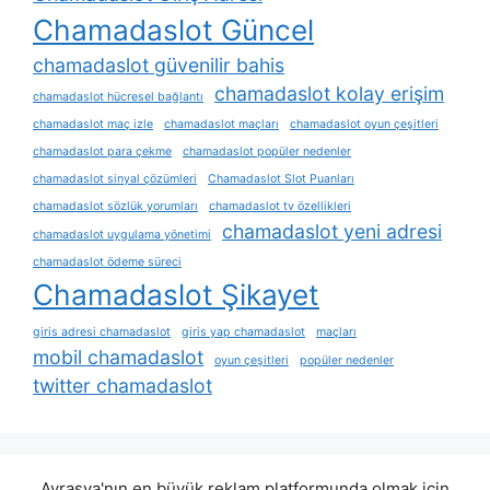
Chamadaslot Güncel
chamadaslot güvenilir bahis
chamadaslot kolay erişim
chamadaslot hücresel bağlantı
chamadaslot maç izle
chamadaslot maçları
chamadaslot oyun çeşitleri
chamadaslot para çekme
chamadaslot popüler nedenler
chamadaslot sinyal çözümleri
Chamadaslot Slot Puanları
chamadaslot sözlük yorumları
chamadaslot tv özellikleri
chamadaslot yeni adresi
chamadaslot uygulama yönetimi
chamadaslot ödeme süreci
Chamadaslot Şikayet
giris adresi chamadaslot
giris yap chamadaslot
maçları
mobil chamadaslot
oyun çeşitleri
popüler nedenler
twitter chamadaslot
Avrasya'nın en büyük reklam platformunda olmak için