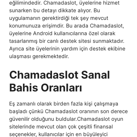
eğilimindedir. Chamadaslot, üyelerine hizmet
sunarken bu detayı dikkate alıyor. Bu
uygulamanın gerektirdiği tek şey mevcut
konumunuza erişimdir. Bu arada Chamadaslot,
üyelerine Android kullanıcılarına özel olarak
tasarlanmış bir canlı destek sitesi sunmaktadır.
Ayrıca site üyelerinin yardım için destek ekibine
ulaşması gerekmektedir.
Chamadaslot Sanal
Bahis Oranları
Eş zamanlı olarak birden fazla kişi çalışmaya
başladı çünkü Chamadaslot oranının son derece
güvenilir olduğunu buldular.Chamadaslot oyun
sitelerinde mevcut olan çok çeşitli finansal
seçenekler, kullanıcılar için en büyüleyici