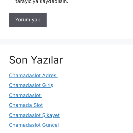
tarayıcıya kaydedilsin.
Son Yazılar
Chamadaslot Adresi
Chamadaslot Giriş
Chamadaslot
Chamada Slot
Chamadaslot Şikayet
Chamadaslot Güncel