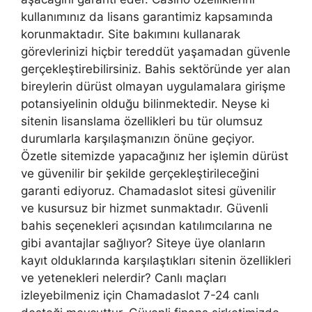
kullanımınız da lisans garantimiz kapsamında
korunmaktadır. Site bakımını kullanarak
görevlerinizi hiçbir tereddüt yaşamadan güvenle
gerçekleştirebilirsiniz. Bahis sektöründe yer alan
bireylerin dürüst olmayan uygulamalara girişme
potansiyelinin olduğu bilinmektedir. Neyse ki
sitenin lisanslama özellikleri bu tür olumsuz
durumlarla karşılaşmanızın önüne geçiyor.
Özetle sitemizde yapacağınız her işlemin dürüst
ve güvenilir bir şekilde gerçekleştirileceğini
garanti ediyoruz. Chamadaslot sitesi güvenilir
ve kusursuz bir hizmet sunmaktadır. Güvenli
bahis seçenekleri açısından katılımcılarına ne
gibi avantajlar sağlıyor? Siteye üye olanların
kayıt olduklarında karşılaştıkları sitenin özellikleri
ve yetenekleri nelerdir? Canlı maçları
izleyebilmeniz için Chamadaslot 7-24 canlı