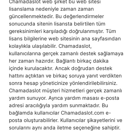
Chamadaslot web şirket bu web sitesi
lisanslama nedeniyle zaman zaman
güncellenmektedir. Bu değerlendirmeler
sonucunda sitenin lisansta belirtilen tüm
gereksinimleri karşıladığı doğrulanmıştır. Tüm
lisans bilgilerine web sitesinin ana sayfasından
kolaylıkla ulaşılabilir. Chamadaslot,
kullanıcılarına gerçek zamanlı destek sağlamaya
her zaman hazırdır. Bağlantı birkaç dakika
içinde kurulacaktır. Ancak doğrudan destek
hattını açtıktan ve birkaç soruya yanıt verdikten
sonra hesap yöneticinize yönlendirilebilirsiniz.
Chamadaslot müşteri hizmetleri gerçek zamanlı
yardım sunuyor. Ayrıca yardım masası e-posta
adresi aracılığıyla yardım sunmaktadır. Bu
bağlamda kullanıcılar Chamadaslot.com e-
posta oluşturabilirler. Kullanıcılar şikayetlerini ve
sorularını aynı anda iletme seçeneğine sahiptir.