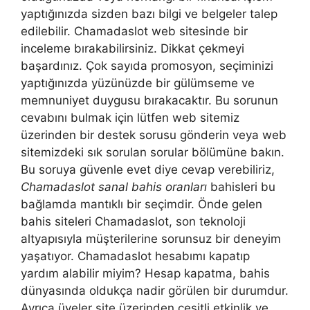
yaptığınızda sizden bazı bilgi ve belgeler talep
edilebilir. Chamadaslot web sitesinde bir
inceleme bırakabilirsiniz. Dikkat çekmeyi
başardınız. Çok sayıda promosyon, seçiminizi
yaptığınızda yüzünüzde bir gülümseme ve
memnuniyet duygusu bırakacaktır. Bu sorunun
cevabını bulmak için lütfen web sitemiz
üzerinden bir destek sorusu gönderin veya web
sitemizdeki sık sorulan sorular bölümüne bakın.
Bu soruya güvenle evet diye cevap verebiliriz,
Chamadaslot sanal bahis oranları
bahisleri bu
bağlamda mantıklı bir seçimdir. Önde gelen
bahis siteleri Chamadaslot, son teknoloji
altyapısıyla müşterilerine sorunsuz bir deneyim
yaşatıyor. Chamadaslot hesabımı kapatıp
yardım alabilir miyim? Hesap kapatma, bahis
dünyasında oldukça nadir görülen bir durumdur.
Ayrıca üyeler site üzerinden çeşitli etkinlik ve