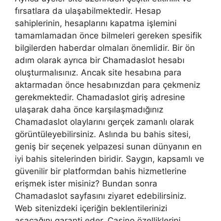
fırsatlara da ulaşabilmektedir. Hesap
sahiplerinin, hesaplarını kapatma işlemini
tamamlamadan önce bilmeleri gereken spesifik
bilgilerden haberdar olmaları önemlidir. Bir ön
adım olarak ayrıca bir Chamadaslot hesabı
oluşturmalısınız. Ancak site hesabına para
aktarmadan önce hesabınızdan para çekmeniz
gerekmektedir. Chamadaslot giriş adresine
ulaşarak daha önce karşılaşmadığınız
Chamadaslot olaylarını gerçek zamanlı olarak
görüntüleyebilirsiniz. Aslında bu bahis sitesi,
geniş bir seçenek yelpazesi sunan dünyanın en
iyi bahis sitelerinden biridir. Saygın, kapsamlı ve
güvenilir bir platformdan bahis hizmetlerine
erişmek ister misiniz? Bundan sonra
Chamadaslot sayfasını ziyaret edebilirsiniz.
Web sitenizdeki içeriğin beklentilerinizi
aşacağını garanti eder. Casino özelliklerini