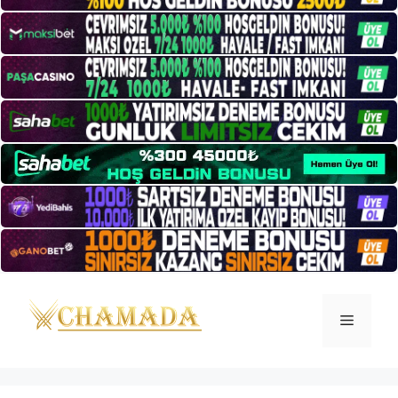
İçeriğe
atla
Menü