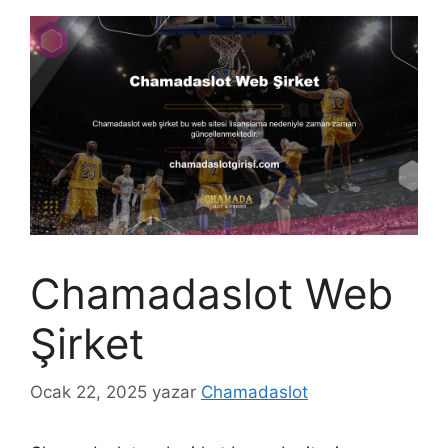
Chamadaslot Web
Şirket
Ocak 22, 2025
yazar
Chamadaslot