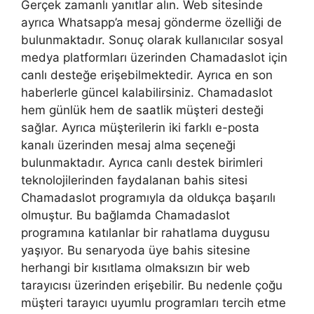
Gerçek zamanlı yanıtlar alın. Web sitesinde
ayrıca Whatsapp’a mesaj gönderme özelliği de
bulunmaktadır. Sonuç olarak kullanıcılar sosyal
medya platformları üzerinden Chamadaslot için
canlı desteğe erişebilmektedir. Ayrıca en son
haberlerle güncel kalabilirsiniz. Chamadaslot
hem günlük hem de saatlik müşteri desteği
sağlar. Ayrıca müşterilerin iki farklı e-posta
kanalı üzerinden mesaj alma seçeneği
bulunmaktadır. Ayrıca canlı destek birimleri
teknolojilerinden faydalanan bahis sitesi
Chamadaslot programıyla da oldukça başarılı
olmuştur. Bu bağlamda Chamadaslot
programına katılanlar bir rahatlama duygusu
yaşıyor. Bu senaryoda üye bahis sitesine
herhangi bir kısıtlama olmaksızın bir web
tarayıcısı üzerinden erişebilir. Bu nedenle çoğu
müşteri tarayıcı uyumlu programları tercih etme