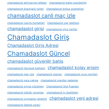
chamadaslot aktivasyon rehberi
chamadaslot bahis popülerliği
chamadaslot blackjack türleri
chamadaslot bonus avantajları
chamadaslot canli maç izle
chamadaslot casino hizmetleri
chamadaslot cep telefonu
chamadaslot girisi
chamadaslot giris twitter
Chamadaslot Giriş
Chamadaslot Giriş Adresi
Chamadaslot Güncel
chamadaslot güvenilir bahis
chamadaslot kolay erişim
chamadaslot hücresel bağlantı
chamadaslot maç izle
chamadaslot maçları
chamadaslot oyun çeşitleri
chamadaslot para çekme
chamadaslot popüler nedenler
chamadaslot sinyal çözümleri
Chamadaslot Slot Puanları
chamadaslot sözlük yorumları
chamadaslot tv özellikleri
chamadaslot yeni adresi
chamadaslot uygulama yönetimi
chamadaslot ödeme süreci