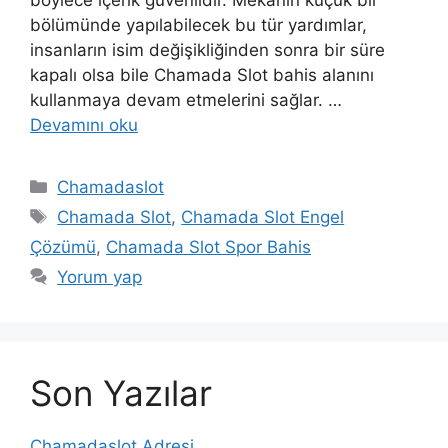
bölümünde yapılabilecek bu tür yardımlar,
insanların isim değişikliğinden sonra bir süre
kapalı olsa bile Chamada Slot bahis alanını
kullanmaya devam etmelerini sağlar. …
Devamını oku
Kategoriler
Chamadaslot
Etiketler
Chamada Slot
,
Chamada Slot Engel
Çözümü
,
Chamada Slot Spor Bahis
Yorum yap
Son Yazılar
Chamadaslot Adresi