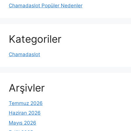
Chamadaslot Popüler Nedenler
Kategoriler
Chamadaslot
Arşivler
Temmuz 2026
Haziran 2026
Mayıs 2026