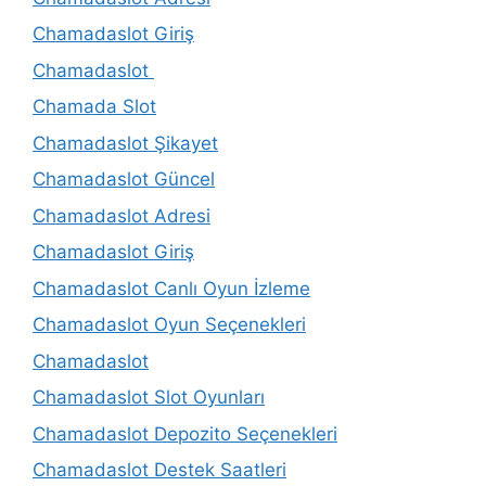
Chamadaslot Giriş
Chamadaslot
Chamada Slot
Chamadaslot Şikayet
Chamadaslot Güncel
Chamadaslot Adresi
Chamadaslot Giriş
Chamadaslot Canlı Oyun İzleme
Chamadaslot Oyun Seçenekleri
Chamadaslot
Chamadaslot Slot Oyunları
Chamadaslot Depozito Seçenekleri
Chamadaslot Destek Saatleri