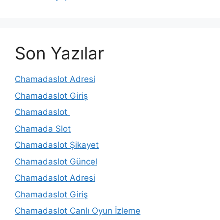
Son Yazılar
Chamadaslot Adresi
Chamadaslot Giriş
Chamadaslot
Chamada Slot
Chamadaslot Şikayet
Chamadaslot Güncel
Chamadaslot Adresi
Chamadaslot Giriş
Chamadaslot Canlı Oyun İzleme