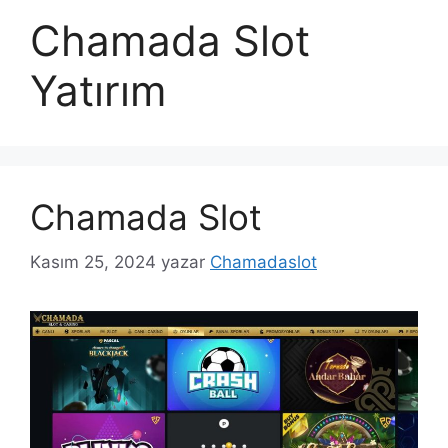
Chamada Slot
Yatırım
Chamada Slot
Kasım 25, 2024
yazar
Chamadaslot