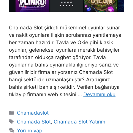
Chamada Slot şirketi mükemmel oyunlar sunar
ve nakit oyunlara ilişkin sorularınızı yanıtlamaya
her zaman hazırdır. Tavla ve Okie gibi klasik
oyunlar, geleneksel oyunlara meraklı bahisçiler
tarafından oldukça rağbet görüyor. Tavla
oyunlarına bahis oynamakla ilgileniyorsanız ve
güvenilir bir firma arıyorsanız Chamada Slot
hangi sektörde uzmanlaşmıştır? Aradığınız
bahis şirketi bahis şirketidir. Verilen bağlantıya
tıklayıp firmanın web sitesini …
Devamını oku
Kategoriler
Chamadaslot
Etiketler
Chamada Slot
,
Chamada Slot Yatırım
Yorum yap