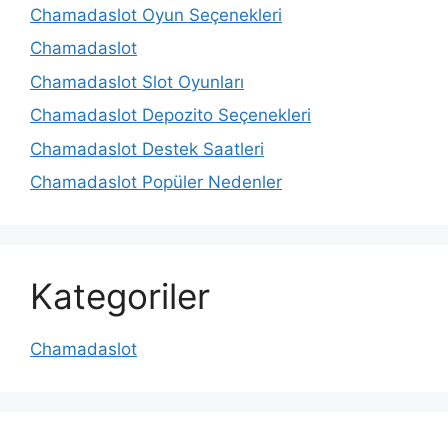
Chamadaslot Oyun Seçenekleri
Chamadaslot
Chamadaslot Slot Oyunları
Chamadaslot Depozito Seçenekleri
Chamadaslot Destek Saatleri
Chamadaslot Popüler Nedenler
Kategoriler
Chamadaslot