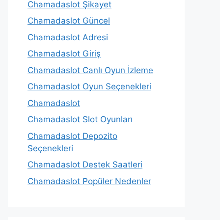
Chamadaslot Şikayet
Chamadaslot Güncel
Chamadaslot Adresi
Chamadaslot Giriş
Chamadaslot Canlı Oyun İzleme
Chamadaslot Oyun Seçenekleri
Chamadaslot
Chamadaslot Slot Oyunları
Chamadaslot Depozito
Seçenekleri
Chamadaslot Destek Saatleri
Chamadaslot Popüler Nedenler