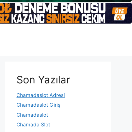
Son Yazılar
Chamadaslot Adresi
Chamadaslot Giriş
Chamadaslot
Chamada Slot