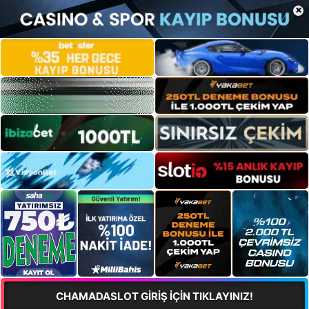
×
CHAMADASLOT GİRİŞ İÇİN TIKLAYINIZ!