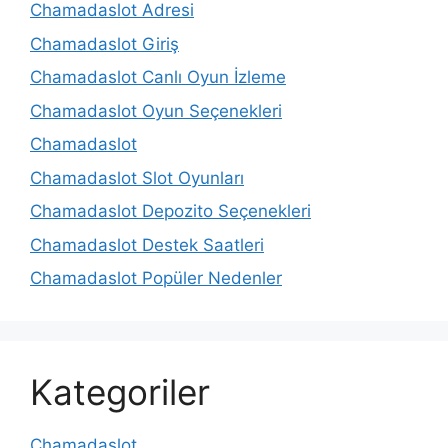
Chamadaslot Adresi
Chamadaslot Giriş
Chamadaslot Canlı Oyun İzleme
Chamadaslot Oyun Seçenekleri
Chamadaslot
Chamadaslot Slot Oyunları
Chamadaslot Depozito Seçenekleri
Chamadaslot Destek Saatleri
Chamadaslot Popüler Nedenler
Kategoriler
Chamadaslot