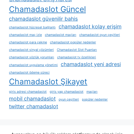
Chamadaslot Güncel
chamadaslot güvenilir bahis
chamadaslot kolay erişim
chamadaslot hücresel bağlantı
chamadaslot maç izle
chamadaslot maçları
chamadaslot oyun çeşitleri
chamadaslot para çekme
chamadaslot popüler nedenler
chamadaslot sinyal çözümleri
Chamadaslot Slot Puanları
chamadaslot sözlük yorumları
chamadaslot tv özellikleri
chamadaslot yeni adresi
chamadaslot uygulama yönetimi
chamadaslot ödeme süreci
Chamadaslot Şikayet
giris adresi chamadaslot
giris yap chamadaslot
maçları
mobil chamadaslot
oyun çeşitleri
popüler nedenler
twitter chamadaslot