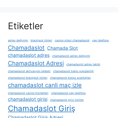
Etiketler
adres değişimi
blackjack türleri
casino sitesi chamadaslot
cep telefonu
Chamadaslot
Chamada Slot
chamadaslot adres
chamadaslot adres değişimi
Chamadaslot Adresi
chamadaslot adres takibi
chamadaslot aktivasyon rehberi
chamadaslot bahis popülerliği
chamadaslot blackjack türleri
chamadaslot bonus avantajları
chamadaslot canli maç izle
chamadaslot casino hizmetleri
chamadaslot cep telefonu
chamadaslot girisi
chamadaslot giris twitter
Chamadaslot Giriş
Chamadaslot Giriş Adresi