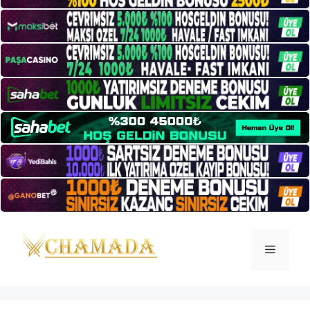
İçeriğe
atla
Menü